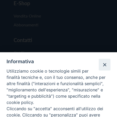
E-Shop
Vendita Online
Abbonamenti
Contatti
Chi Siamo
Informativa
Redazione
Scrivici
Utilizziamo cookie o tecnologie simili per
finalità tecniche e, con il tuo consenso, anche per
altre finalità ("interazioni e funzionalità semplici",
"miglioramento dell'esperienza", "misurazione" e
"targeting e pubblicità") come specificato nella
cookie policy.
Copyright © 2019 - Tutti i diritti riservati - Vit
Cliccando su "accetta" acconsenti all'utilizzo dei
Trentina Editrice
cookie. Cliccando su "personalizza" puoi avere