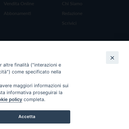
Vendita Online
Chi Siamo
Abbonamenti
Redazione
Scrivici
altre finalità ("interazioni e
cità") come specificato nella
 avere maggiori informazioni sui
sta informativa proseguirai la
kie policy
completa.
Torna all'inizio
Accetta