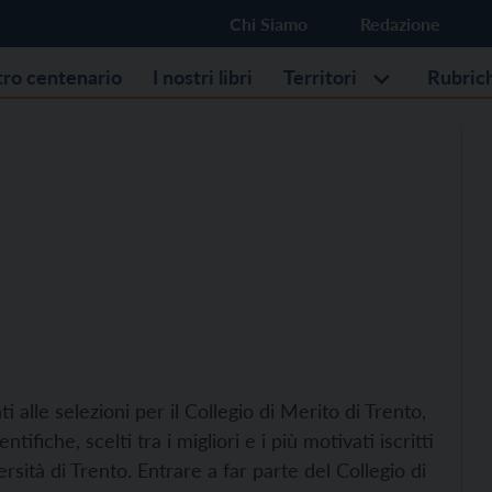
Chi Siamo
Redazione
stro centenario
I nostri libri
Territori
Rubric
 alle selezioni per il Collegio di Merito di Trento,
ifiche, scelti tra i migliori e i più motivati iscritti
versità di Trento. Entrare a far parte del Collegio di