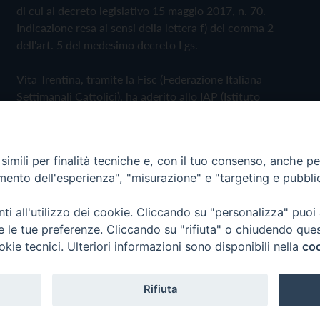
di cui al decreto legislativo 15 maggio 2017, n. 70.
Indicazione resa ai sensi della lettera f) del comma 2
dell'art. 5 del medesimo decreto Lgs.
Vita Trentina, tramite la Fisc (Federazione Italiana
Settimanali Cattolici), ha aderito allo IAP (Istituto
dell'Autodisciplina Pubblicitaria) accettando il Codice di
Autodisciplina della Comunicazione Commerciale
imili per finalità tecniche e, con il tuo consenso, anche per 
Privacy Policy
Cookie Policy
amento dell'esperienza", "misurazione" e "targeting e pubbli
i all'utilizzo dei cookie. Cliccando su "personalizza" puoi
 Trentina Editrice
re le tue preferenze. Cliccando su "rifiuta" o chiudendo que
okie tecnici. Ulteriori informazioni sono disponibili nella
coo
Rifiuta