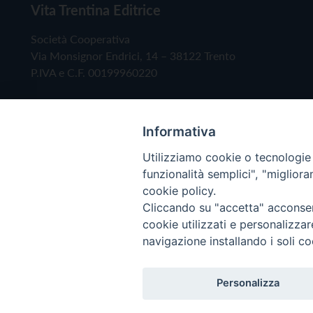
Vita Trentina Editrice
Società Cooperativa
Via Monsignor Endrici, 14 – 38122 Trento
P.IVA e C.F. 00199960220
Informativa
Utilizziamo cookie o tecnologie s
funzionalità semplici", "miglior
cookie policy.
Cliccando su "accetta" acconsent
Copyright © 2019 - Tutti i diritti riservati - Vita
cookie utilizzati e personalizza
navigazione installando i soli co
Privacy Policy
Personalizza