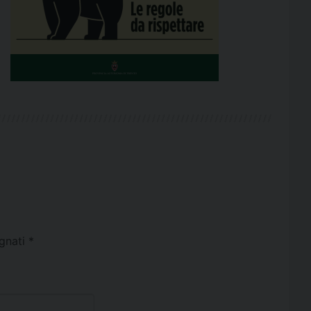
egnati
*