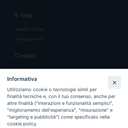
E-Shop
Vendita Online
Abbonamenti
Contatti
Chi Siamo
Informativa
Redazione
Scrivici
Utilizziamo cookie o tecnologie simili per
finalità tecniche e, con il tuo consenso, anche per
altre finalità ("interazioni e funzionalità semplici",
"miglioramento dell'esperienza", "misurazione" e
"targeting e pubblicità") come specificato nella
cookie policy.
Copyright © 2019 - Tutti i diritti riservati - Vit