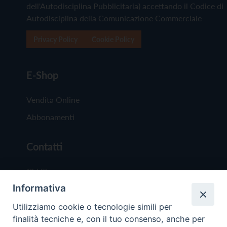
dell'Autodisciplina Pubblicitaria) accettando il Codice di
Autodisciplina della Comunicazione Commerciale
Privacy Policy
Cookie Policy
E-Shop
Vendita Online
Abbonamenti
Contatti
Chi Siamo
Informativa
Redazione
Scrivici
Utilizziamo cookie o tecnologie simili per
finalità tecniche e, con il tuo consenso, anche per