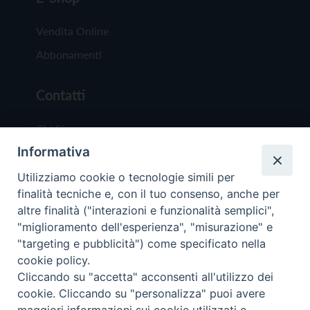
Vendita Online
Abbonamenti
Contatti
Chi Siamo
Informativa
Redazione
Scrivici
Utilizziamo cookie o tecnologie simili per
finalità tecniche e, con il tuo consenso, anche per
altre finalità ("interazioni e funzionalità semplici",
"miglioramento dell'esperienza", "misurazione" e
"targeting e pubblicità") come specificato nella
cookie policy.
Copyright © 2019 - Tutti i diritti riservati - Vit
Cliccando su "accetta" acconsenti all'utilizzo dei
Trentina Editrice
cookie. Cliccando su "personalizza" puoi avere