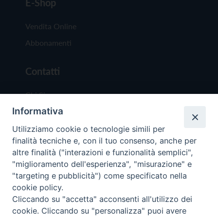
E-Shop
Vendita Online
Abbonamenti
Contatti
Chi Siamo
Informativa
Redazione
Scrivici
Utilizziamo cookie o tecnologie simili per
finalità tecniche e, con il tuo consenso, anche per
altre finalità ("interazioni e funzionalità semplici",
"miglioramento dell'esperienza", "misurazione" e
"targeting e pubblicità") come specificato nella
cookie policy.
Copyright © 2019 - Tutti i diritti riservati - Vit
Cliccando su "accetta" acconsenti all'utilizzo dei
Trentina Editrice
cookie. Cliccando su "personalizza" puoi avere