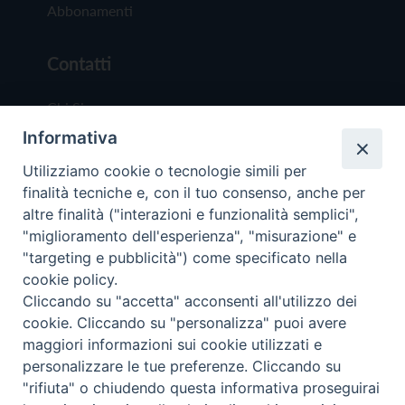
Abbonamenti
Contatti
Chi Siamo
Informativa
Redazione
Scrivici
Utilizziamo cookie o tecnologie simili per
finalità tecniche e, con il tuo consenso, anche per
altre finalità ("interazioni e funzionalità semplici",
"miglioramento dell'esperienza", "misurazione" e
"targeting e pubblicità") come specificato nella
cookie policy.
Copyright © 2019 - Tutti i diritti riservati - Vit
Cliccando su "accetta" acconsenti all'utilizzo dei
Trentina Editrice
cookie. Cliccando su "personalizza" puoi avere
maggiori informazioni sui cookie utilizzati e
Privacy Policy
personalizzare le tue preferenze. Cliccando su
Torna all'inizi
"rifiuta" o chiudendo questa informativa proseguirai