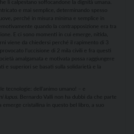
i che li calpestano soffocandone la dignità umana.
intricato e mai semplice, determinando spesso
mmuove, perché in misura minima e semplice in
emotivamente quando la contrapposizione era tra
ione. E ci sono momenti in cui emerge, nitida,
iorni viene da chiedersi perché il rapimento di 3
provocato l’uccisione di 2 mila civili e fra questi
 società amalgamata e motivata possa raggiungere
i e superiori se basati sulla solidarietà e la
lle tecnologie: dell’animo umano! – e
i lupus
. Bernardo Valli non ha dubbi da che parte
 emerge cristallina in questo bel libro, a suo