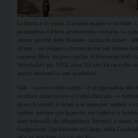
La Storia e le storie. Il mondo grande e terribile. 
propositiva o il loro avvitamento contorto. La cadu
stesse perché delle illusioni –Leopardi
docet
– abb
strane – un viaggio a ritroso anche nel tempo dell
corposo libro, da poco uscito, di Bernardo Valli (
L
Mondadori, pp. 1052, euro 35) che ha raccolto solo
questi decenni su vari quotidiani.
Valli – occorre dirlo subito – è un giornalista all
scrittore polacco non si è mai stancato – e tuttora l
girare il mondo in lungo e in largo per andare a 
notizie, parlare con la gente, raccogliere le testi
stati tranquilli, da villeggiatura. Sempre, o quasi, 
rivolgimenti. Dal Vietnam al Congo, dalla Cambogia 
all’Iran, dall’Afghanistan alla Siria.