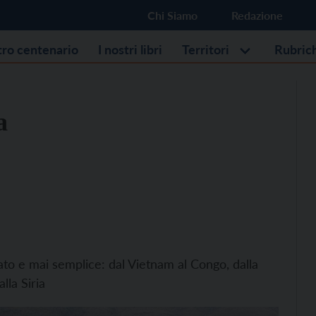
Chi Siamo
Redazione
stro centenario
I nostri libri
Territori
Rubric
a
ato e mai semplice: dal Vietnam al Congo, dalla
lla Siria