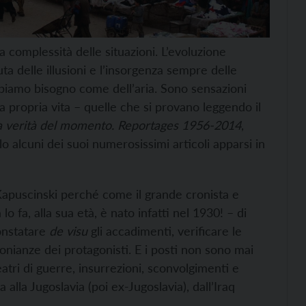
La complessità delle situazioni. L’evoluzione
ta delle illusioni e l’insorgenza sempre delle
iamo bisogno come dell’aria. Sono sensazioni
a propria vita – quelle che si provano leggendo il
a verità del momento. Reportages 1956-2014
,
 alcuni dei suoi numerosissimi articoli apparsi in
a Kapuscinski perché come il grande cronista e
o fa, alla sua età, è nato infatti nel 1930! – di
constatare
de visu
gli accadimenti, verificare le
monianze dei protagonisti. E i posti non sono mai
teatri di guerre, insurrezioni, sconvolgimenti e
alla Jugoslavia (poi ex-Jugoslavia), dall’Iraq