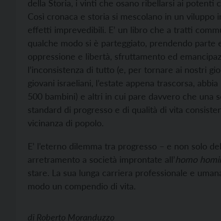
della Storia, i vinti che osano ribellarsi ai potent
Così cronaca e storia si mescolano in un viluppo 
effetti imprevedibili. E’ un libro che a tratti co
qualche modo si è parteggiato, prendendo parte 
oppressione e libertà, sfruttamento ed emancipaz
l’inconsistenza di tutto (e, per tornare ai nostri g
giovani israeliani, l’estate appena trascorsa, abbia 
500 bambini) e altri in cui pare davvero che una
standard di progresso e di qualità di vita consistent
vicinanza di popolo.
E’ l’eterno dilemma tra progresso – e non solo de
arretramento a società improntate all’
homo homin
stare. La sua lunga carriera professionale e umana
modo un compendio di vita.
di
Roberto Moranduzzo