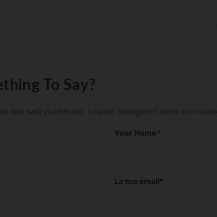
thing To Say?
mail non sarà pubblicato.
I campi obbligatori sono contrass
Your Name
*
La tua email
*