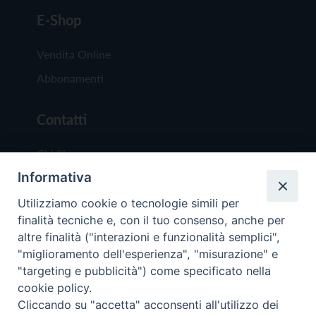
E-Shop
Vendita Online
Abbonamenti
Contatti
Chi Siamo
Informativa
Redazione
Scrivici
Utilizziamo cookie o tecnologie simili per
finalità tecniche e, con il tuo consenso, anche per
altre finalità ("interazioni e funzionalità semplici",
"miglioramento dell'esperienza", "misurazione" e
"targeting e pubblicità") come specificato nella
cookie policy.
Copyright © 2019 - Tutti i diritti riservati - Vit
Cliccando su "accetta" acconsenti all'utilizzo dei
Trentina Editrice