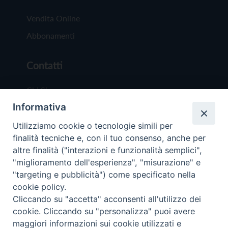
Vendita Online
Abbonamenti
Contatti
Chi Siamo
Informativa
Redazione
Scrivici
Utilizziamo cookie o tecnologie simili per
finalità tecniche e, con il tuo consenso, anche per
altre finalità ("interazioni e funzionalità semplici",
"miglioramento dell'esperienza", "misurazione" e
"targeting e pubblicità") come specificato nella
cookie policy.
Copyright © 2019 - Tutti i diritti riservati - Vit
Cliccando su "accetta" acconsenti all'utilizzo dei
Trentina Editrice
cookie. Cliccando su "personalizza" puoi avere
maggiori informazioni sui cookie utilizzati e