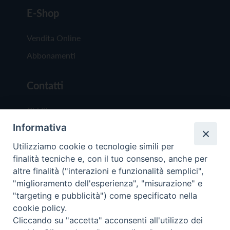
E-Shop
Vendita Online
Abbonamenti
Contatti
Chi Siamo
Informativa
Redazione
Scrivici
Utilizziamo cookie o tecnologie simili per
finalità tecniche e, con il tuo consenso, anche per
altre finalità ("interazioni e funzionalità semplici",
"miglioramento dell'esperienza", "misurazione" e
"targeting e pubblicità") come specificato nella
cookie policy.
Copyright © 2019 - Tutti i diritti riservati - Vit
Cliccando su "accetta" acconsenti all'utilizzo dei
Trentina Editrice