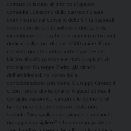
colmare le lacune all’interno di queste
comunità”. L’insieme delle parrocchie sarà
amministrato dal consiglio delle Unità pastorali
volendo fin da subito sollevare don Luigi da
incombenze burocratiche e amministrative nel
dedicarsi alla cura di quasi 4500 anime. E una
convinta quanto diretta partecipazione del
laicato alla vita pastorale è stata auspicata da
monsignor Giuseppe Zadra, già vicario
dell’arcidiocesi, nel corso della
concelebrazione con mons. Giuseppe Grosselli
e con il prete dimissionario. A quest’ultimo, il
consiglio pastorale, i cantori e le donne rurali
hanno riconosciuto di essere stato non
soltanto “una spalla su cui piangere, ma anche
un saggio consigliere” e hanno reso grazie per
aver bandito la mensa della Parola in maniera