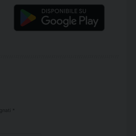
egnati
*