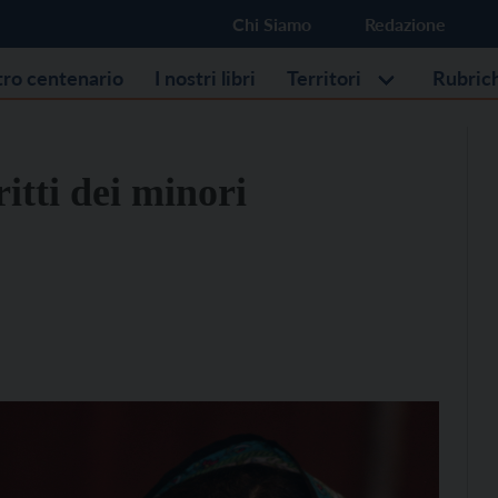
Chi Siamo
Redazione
stro centenario
I nostri libri
Territori
Rubric
ritti dei minori