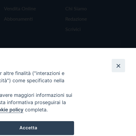
Vendita Online
Chi Siamo
Abbonamenti
Redazione
Scrivici
altre finalità ("interazioni e
cità") come specificato nella
 avere maggiori informazioni sui
sta informativa proseguirai la
kie policy
completa.
Torna all'inizio
Accetta