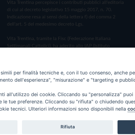
Vita Trentina percepisce i contributi pubblici all'editoria
di cui al decreto legislativo 15 maggio 2017, n. 70.
Indicazione resa ai sensi della lettera f) del comma 2
dell'art. 5 del medesimo decreto Lgs.
Vita Trentina, tramite la Fisc (Federazione Italiana
Settimanali Cattolici), ha aderito allo IAP (Istituto
dell'Autodisciplina Pubblicitaria) accettando il Codice di
Autodisciplina della Comunicazione Commerciale
imili per finalità tecniche e, con il tuo consenso, anche per 
Privacy Policy
Cookie Policy
amento dell'esperienza", "misurazione" e "targeting e pubbli
i all'utilizzo dei cookie. Cliccando su "personalizza" puoi
 Trentina Editrice
re le tue preferenze. Cliccando su "rifiuta" o chiudendo que
okie tecnici. Ulteriori informazioni sono disponibili nella
coo
Rifiuta