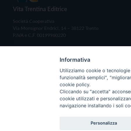
Vita Trentina Editrice
Società Cooperativa
Via Monsignor Endrici, 14 – 38122 Trento
P.IVA e C.F. 00199960220
Informativa
Utilizziamo cookie o tecnologie s
funzionalità semplici", "miglior
cookie policy.
Cliccando su "accetta" acconsent
Copyright © 2019 - Tutti i diritti riservati - Vita
cookie utilizzati e personalizza
navigazione installando i soli co
Privacy Policy
Personalizza