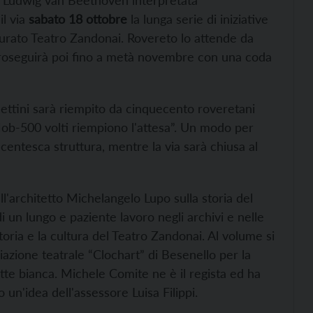
di Ludwig van Beethoven interpretata
il via
sabato 18 ottobre
la lunga serie di iniziative
staurato Teatro Zandonai. Rovereto lo attende da
proseguirà poi fino a metà novembre con una coda
Bettini sarà riempito da cinquecento roveretani
Mob-500 volti riempiono l'attesa”. Un modo per
ecentesca struttura, mentre la via sarà chiusa al
'architetto Michelangelo Lupo sulla storia del
i di un lungo e paziente lavoro negli archivi e nelle
 storia e la cultura del Teatro Zandonai. Al volume si
ciazione teatrale “Clochart” di Besenello per la
otte bianca. Michele Comite ne è il regista ed ha
o un'idea dell'assessore Luisa Filippi.