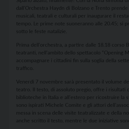
Sipario alzato, finalmente! Con la Nona sinfonia 
dall'Orchestra Haydn di Bolzano e Trento prende 
musicali, teatrali e culturali per inaugurare il re
tempo. Le prime note suoneranno alle 20.45; si 
sotto le feste natalizie.
Prima dell'orchestra, a partire dalle 18.18 corso 
teatranti, nell'ambito dello spettacolo “Opening 
accompagnare i cittadini fin sulla soglia della sett
traffico.
Venerdì 7 novembre sarà presentato il volume dell
teatro. Il testo, di assoluto pregio, offre i risultat
biblioteche in Italia e all'estero per ricostruire la
sono ispirati Michele Comite e gli attori dell'asso
messa in scena delle visite teatralizzate e della n
anche scritto il testo, mentre le due iniziative son