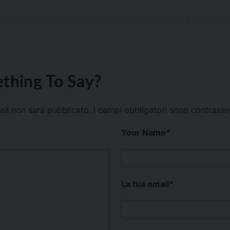
thing To Say?
mail non sarà pubblicato.
I campi obbligatori sono contrass
Your Name
*
La tua email
*