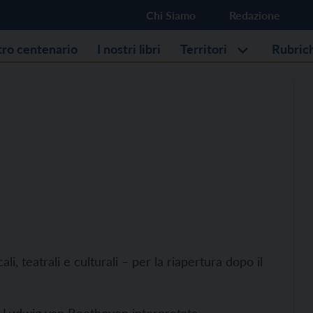
Chi Siamo
Redazione
stro centenario
I nostri libri
Territori
Rubric
i, teatrali e culturali – per la riapertura dopo il