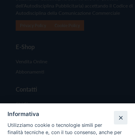
dell'Autodisciplina Pubblicitaria) accettando il Codice di
Autodisciplina della Comunicazione Commerciale
Privacy Policy
Cookie Policy
E-Shop
Vendita Online
Abbonamenti
Contatti
Chi Siamo
Informativa
Redazione
Scrivici
Utilizziamo cookie o tecnologie simili per
finalità tecniche e, con il tuo consenso, anche per