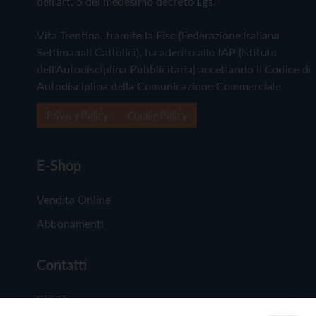
dell'art. 5 del medesimo decreto Lgs.
Vita Trentina, tramite la Fisc (Federazione Italiana
Settimanali Cattolici), ha aderito allo IAP (Istituto
dell'Autodisciplina Pubblicitaria) accettando il Codice di
Autodisciplina della Comunicazione Commerciale
Privacy Policy
Cookie Policy
E-Shop
Vendita Online
Abbonamenti
Contatti
Chi Siamo