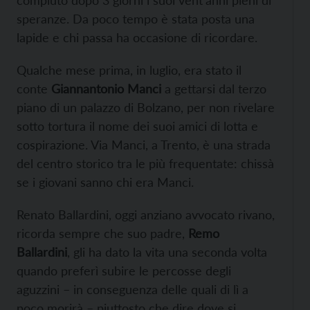
compiuto dopo 3 giorni i suoi vent’anni pieni di
speranze. Da poco tempo è stata posta una
lapide e chi passa ha occasione di ricordare.
Qualche mese prima, in luglio, era stato il
conte
Giannantonio Manci
a gettarsi dal terzo
piano di un palazzo di Bolzano, per non rivelare
sotto tortura il nome dei suoi amici di lotta e
cospirazione. Via Manci, a Trento, è una strada
del centro storico tra le più frequentate: chissà
se i giovani sanno chi era Manci.
Renato Ballardini, oggi anziano avvocato rivano,
ricorda sempre che suo padre,
Remo
Ballardini
, gli ha dato la vita una seconda volta
quando preferì subire le percosse degli
aguzzini – in conseguenza delle quali di lì a
poco morirà – piuttosto che dire dove si