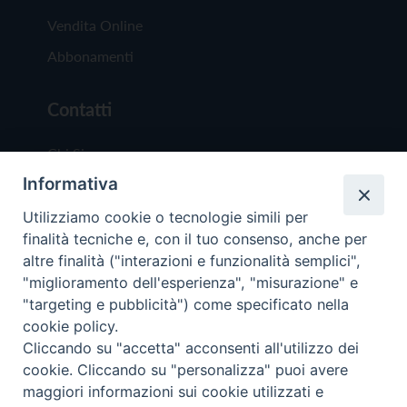
Vendita Online
Abbonamenti
Contatti
Chi Siamo
Informativa
Redazione
Scrivici
Utilizziamo cookie o tecnologie simili per
finalità tecniche e, con il tuo consenso, anche per
altre finalità ("interazioni e funzionalità semplici",
"miglioramento dell'esperienza", "misurazione" e
"targeting e pubblicità") come specificato nella
cookie policy.
Copyright © 2019 - Tutti i diritti riservati - Vit
Cliccando su "accetta" acconsenti all'utilizzo dei
Trentina Editrice
cookie. Cliccando su "personalizza" puoi avere
maggiori informazioni sui cookie utilizzati e
Privacy Policy