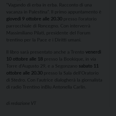
“Vagando di erba in erba. Racconto di una
vacanza in Palestina”. Il primo appuntamento è
giovedì 9 ottobre
alle 20.30
presso l’oratorio
parrocchiale di Roncegno. Con interverrà
Massimiliano Pilati, presidente del Forum
trentino per la Pace e i Diritti umani.
Il libro sarà presentato anche a Trento
v
enerdi
10 ottobre
all
e 18
presso la Bookique, in via
Torre d’Augusto 29, e a Segonzano
s
abato 11
ottobre
all
e 20.30
presso la Sala dell’Oratorio
di Stedro. Con l’autrice dialogherà la giornalista
di radio Trentino inBlu Antonella Carlin.
di
redazione VT