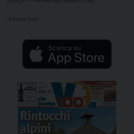
2294129 –
eleonora@cooplarete.org.
di
Enrico Tozzi