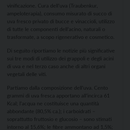
vinificazione. Cura dell’uva (Traubenkur,
ampeloterapia), consumo misurato di succo di
uva fresco privato di bucce e vinaccioli, utilizzo
di tutte le componenti dell’acino, naturali o
trasformate, a scopo rigenerativo e cosmetico.
Di seguito riportiamo le notizie più significative
sui tre modi di utilizzo dei grappoli e degli acini
di uva e nel terzo caso anche di altri organi
vegetali delle viti.
Partiamo dalla composizione dell’uva. Cento
grammi di uva fresca apportano all’incirca 61
Kcal; l’acqua ne costituisce una quantità
abbondante (80,5% ca.); i carboidrati –
soprattutto fruttosio e glucosio – sono stimati
intorno al 15,6%; le fibre ammontano ad 1,5%;