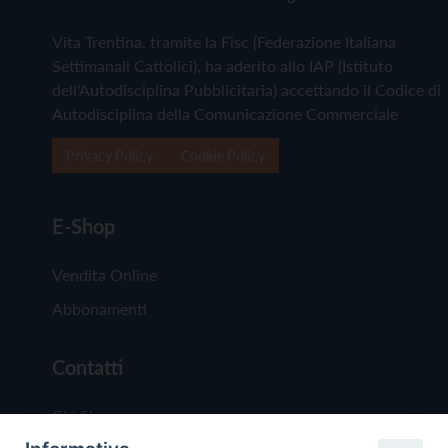
Vita Trentina, tramite la Fisc (Federazione Italiana
Settimanali Cattolici), ha aderito allo IAP (Istituto
dell'Autodisciplina Pubblicitaria) accettando il Codice di
Autodisciplina della Comunicazione Commerciale
Privacy Policy
Cookie Policy
E-Shop
Vendita Online
Abbonamenti
Contatti
Chi Siamo