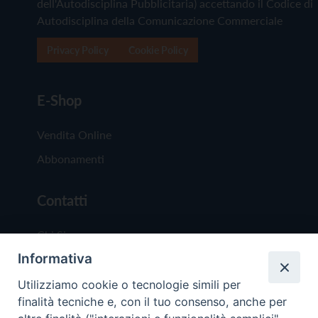
dell'Autodisciplina Pubblicitaria) accettando il Codice di
Autodisciplina della Comunicazione Commerciale
Privacy Policy
Cookie Policy
E-Shop
Vendita Online
Abbonamenti
Contatti
Chi Siamo
Informativa
Redazione
Scrivici
Utilizziamo cookie o tecnologie simili per
finalità tecniche e, con il tuo consenso, anche per