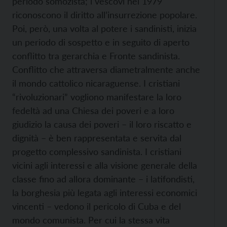
periodo somozista; i vescovi nel 1979
riconoscono il diritto all’insurrezione popolare.
Poi, però, una volta al potere i sandinisti, inizia
un periodo di sospetto e in seguito di aperto
conflitto tra gerarchia e Fronte sandinista.
Conflitto che attraversa diametralmente anche
il mondo cattolico nicaraguense. I cristiani
“rivoluzionari” vogliono manifestare la loro
fedeltà ad una Chiesa dei poveri e a loro
giudizio la causa dei poveri – il loro riscatto e
dignità – è ben rappresentata e servita dal
progetto complessivo sandinista. I cristiani
vicini agli interessi e alla visione generale della
classe fino ad allora dominante – i latifondisti,
la borghesia più legata agli interessi economici
vincenti – vedono il pericolo di Cuba e del
mondo comunista. Per cui la stessa vita