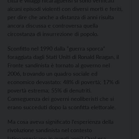
città e villaggi nicaraguensi si sono verificati
alcuni episodi violenti con diversi morti e feriti,
per dire che anche a distanza di anni risulta
ancora discussa e controversa quella
circostanza di insurrezione di popolo.
Sconfitto nel 1990 dalla “guerra sporca”
foraggiata dagli Stati Uniti di Ronald Reagan, il
Fronte sandinista è tornato al governo nel
2006, trovando un quadro sociale ed
economico devastato: 48% di povertà; 17% di
povertà estrema; 55% di denutriti.
Conseguenza dei governi neoliberisti che si
erano succeduti dopo la sconfitta elettorale.
Ma cosa aveva significato l’esperienza della
rivoluzione sandinista nel contesto
latinoamericano in quegli anni? Qual era