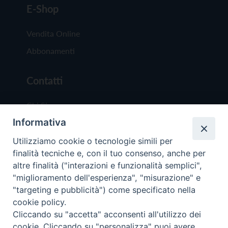
E-Shop
Vendita Online
Abbonamenti
Contatti
Chi Siamo
Informativa
Redazione
Scrivici
Utilizziamo cookie o tecnologie simili per
finalità tecniche e, con il tuo consenso, anche per
altre finalità ("interazioni e funzionalità semplici",
"miglioramento dell'esperienza", "misurazione" e
"targeting e pubblicità") come specificato nella
cookie policy.
Copyright © 2019 - Tutti i diritti riservati - Vit
Cliccando su "accetta" acconsenti all'utilizzo dei
Trentina Editrice
cookie. Cliccando su "personalizza" puoi avere