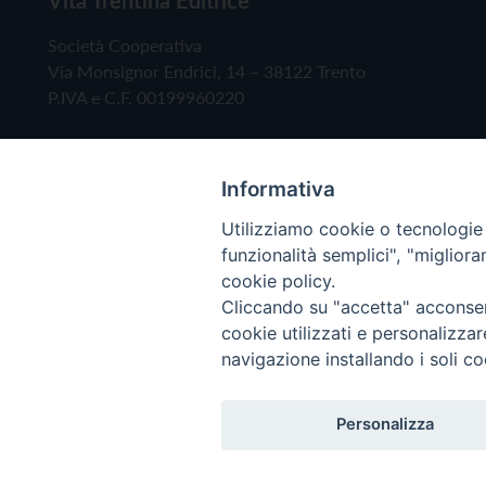
Società Cooperativa
Via Monsignor Endrici, 14 – 38122 Trento
P.IVA e C.F. 00199960220
Informativa
Utilizziamo cookie o tecnologie s
funzionalità semplici", "miglior
cookie policy.
Cliccando su "accetta" acconsent
Copyright © 2019 - Tutti i diritti riservati - Vita
cookie utilizzati e personalizza
navigazione installando i soli co
Privacy Policy
Personalizza