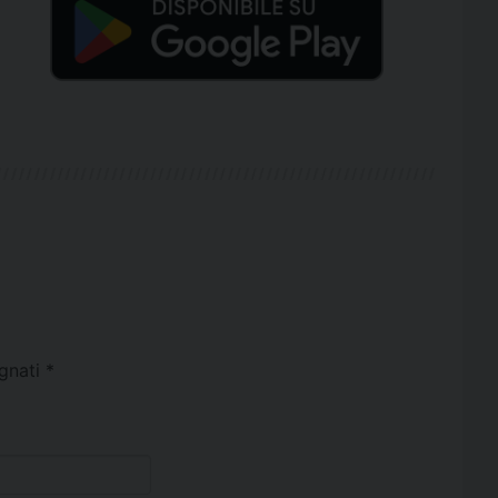
egnati
*