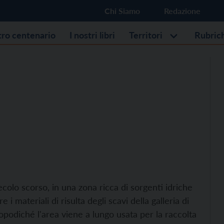
Chi Siamo
Redazione
stro centenario
I nostri libri
Territori
Rubric
colo scorso, in una zona ricca di sorgenti idriche
 i materiali di risulta degli scavi della galleria di
Dopodiché l'area viene a lungo usata per la raccolta