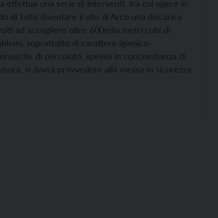
cia effettua una serie di interventi, tra cui opere in
di fatto diventare il sito di Arco una discarica
, volti ad accogliere oltre 600mila metri cubi di
oblemi, soprattutto di carattere igienico-
oriuscite di percolato, spesso in concomitanza di
iusura, si dovrà provvedere alla messa in sicurezza