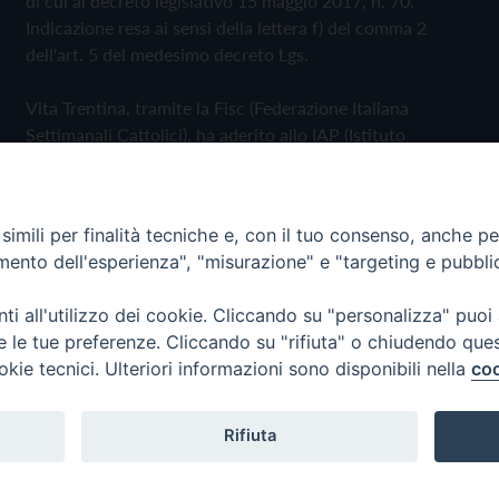
di cui al decreto legislativo 15 maggio 2017, n. 70.
Indicazione resa ai sensi della lettera f) del comma 2
dell'art. 5 del medesimo decreto Lgs.
Vita Trentina, tramite la Fisc (Federazione Italiana
Settimanali Cattolici), ha aderito allo IAP (Istituto
dell'Autodisciplina Pubblicitaria) accettando il Codice di
Autodisciplina della Comunicazione Commerciale
imili per finalità tecniche e, con il tuo consenso, anche per 
Privacy Policy
Cookie Policy
amento dell'esperienza", "misurazione" e "targeting e pubbli
i all'utilizzo dei cookie. Cliccando su "personalizza" puoi
 Trentina Editrice
re le tue preferenze. Cliccando su "rifiuta" o chiudendo que
okie tecnici. Ulteriori informazioni sono disponibili nella
coo
Rifiuta