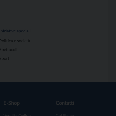
Iniziative speciali
Politica e società
Spettacoli
Sport
E-Shop
Contatti
Vendita Online
Chi Siamo