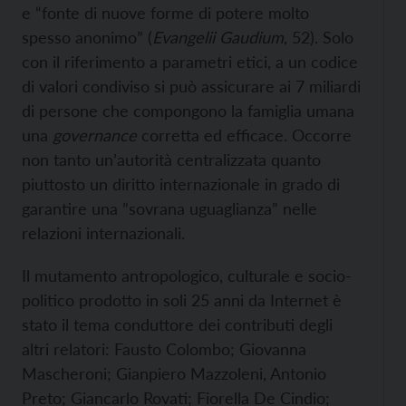
e “fonte di nuove forme di potere molto
spesso anonimo” (
Evangelii Gaudium
, 52). Solo
con il riferimento a parametri etici, a un codice
di valori condiviso si può assicurare ai 7 miliardi
di persone che compongono la famiglia umana
una
governance
corretta ed efficace. Occorre
non tanto un’autorità centralizzata quanto
piuttosto un diritto internazionale in grado di
garantire una ”sovrana uguaglianza” nelle
relazioni internazionali.
Il mutamento antropologico, culturale e socio-
politico prodotto in soli 25 anni da Internet è
stato il tema conduttore dei contributi degli
altri relatori: Fausto Colombo; Giovanna
Mascheroni; Gianpiero Mazzoleni, Antonio
Preto; Giancarlo Rovati; Fiorella De Cindio;