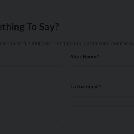
thing To Say?
mail non sarà pubblicato.
I campi obbligatori sono contrass
Your Name
*
La tua email
*