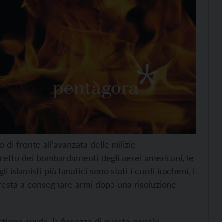
o di fronte all’avanzata delle milizie
diretto dei bombardamenti degli aerei americani, le
i islamisti più fanatici sono stati i curdi iracheni, i
ppresta a consegnare armi dopo una risoluzione
estione curda, la fierezza di questo popolo