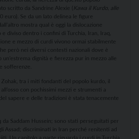
tato scritto da Sandrine Alexie (
Kawa il Kurdo, alle
0 euro). Se da un lato delinea le figure
all’altro mostra qual è oggi la dislocazione
 diviso dentro i confini di Turchia, Iran, Iraq,
lione e mezzo di curdi vivono ormai stabilmente
e però nei diversi contesti nazionali dove è
 un’estrema dignità e fierezza pur in mezzo alle
e sofferenze.
 Zohak, tra i miti fondanti del popolo kurdo, il
 all’osso con pochissimi mezzi e strumenti a
del sapere e delle tradizioni è stata tenacemente
raq da Saddam Hussein; sono stati perseguitati per
gli Assad; discriminati in Iran perché renitenti ad
iti. Un capitolo a parte riguarda i curdi in Turchia,