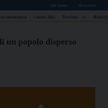
Chi Siamo
Redazione
stro centenario
I nostri libri
Territori
Rubric
 di un popolo disperso