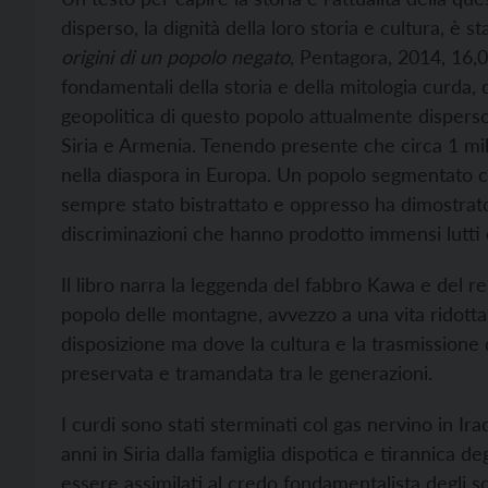
disperso, la dignità della loro storia e cultura, è s
origini di un popolo negato
, Pentagora, 2014, 16,0
fondamentali della storia e della mitologia curda, d
geopolitica di questo popolo attualmente disperso e
Siria e Armenia. Tenendo presente che circa 1 mi
nella diaspora in Europa. Un popolo segmentato ch
sempre stato bistrattato e oppresso ha dimostrato
discriminazioni che hanno prodotto immensi lutti 
Il libro narra la leggenda del fabbro Kawa e del re
popolo delle montagne, avvezzo a una vita ridotta
disposizione ma dove la cultura e la trasmissione 
preservata e tramandata tra le generazioni.
I curdi sono stati sterminati col gas nervino in I
anni in Siria dalla famiglia dispotica e tirannica de
essere assimilati al credo fondamentalista degli sci