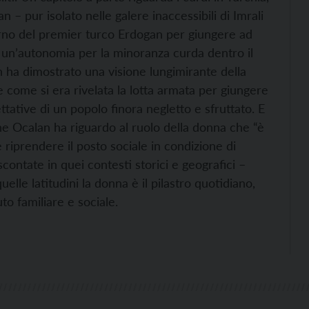
n – pur isolato nelle galere inaccessibili di Imrali
erno del premier turco Erdogan per giungere ad
i un’autonomia per la minoranza curda dentro il
n ha dimostrato una visione lungimirante della
te come si era rivelata la lotta armata per giungere
ative di un popolo finora negletto e sfruttato. E
e Ocalan ha riguardo al ruolo della donna che “è
 riprendere il posto sociale in condizione di
scontate in quei contesti storici e geografici –
lle latitudini la donna è il pilastro quotidiano,
to familiare e sociale.