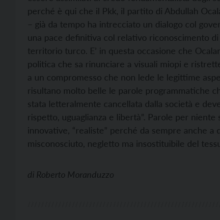
perché è qui che il Pkk, il partito di Abdullah Ocala
– già da tempo ha intrecciato un dialogo col gov
una pace definitiva col relativo riconoscimento d
territorio turco. E’ in questa occasione che Ocala
politica che sa rinunciare a visuali miopi e ristret
a un compromesso che non lede le legittime aspett
risultano molto belle le parole programmatiche ch
stata letteralmente cancellata dalla società e deve
rispetto, uguaglianza e libertà”. Parole per niente 
innovative, “realiste” perché da sempre anche a que
misconosciuto, negletto ma insostituibile del tessu
di
Roberto Moranduzzo