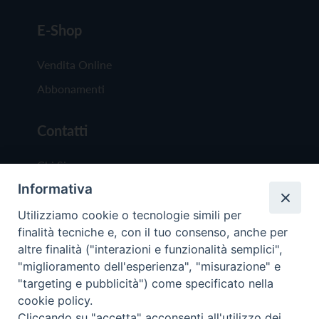
E-Shop
Vendita Online
Abbonamenti
Contatti
Chi Siamo
Informativa
Redazione
Scrivici
Utilizziamo cookie o tecnologie simili per
finalità tecniche e, con il tuo consenso, anche per
altre finalità ("interazioni e funzionalità semplici",
"miglioramento dell'esperienza", "misurazione" e
"targeting e pubblicità") come specificato nella
cookie policy.
Copyright © 2019 - Tutti i diritti riservati - Vit
Cliccando su "accetta" acconsenti all'utilizzo dei