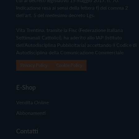
cui al decreto legislativo 15 maggio 2017, n. 70.
Indicazione resa ai sensi della lettera f) del comma 2
dell'art. 5 del medesimo decreto Lgs.
Vita Trentina, tramite la Fisc (Federazione Italiana
Settimanali Cattolici), ha aderito allo IAP (Istituto
dell'Autodisciplina Pubblicitaria) accettando il Codice di
Autodisciplina della Comunicazione Commerciale
Privacy Policy
Cookie Policy
E-Shop
Vendita Online
Abbonamenti
Contatti