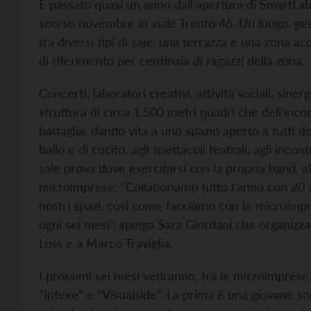
È passato quasi un anno dall’apertura di SmartLab
scorso novembre in viale Trento 46. Un luogo, gesti
tra diversi tipi di sale, una terrazza e una zona 
di riferimento per centinaia di ragazzi della zona.
Concerti, laboratori creativi, attività sociali, sin
struttura di circa 1.500 metri quadri che dell’incon
battaglia, dando vita a uno spazio aperto a tutti d
ballo e di cucito, agli spettacoli teatrali, agli incon
sale prova dove esercitarsi con la propria band, al
microimprese. “Collaboriamo tutto l’anno con 20 a
nostri spazi, così come facciamo con le microim
ogni sei mesi”, spiega Sara Giordani che organizza
Loss e a Marco Traviglia.
I prossimi sei mesi vedranno, tra le microimprese
“Intexe” e “Visualside”. La prima è una giovane so