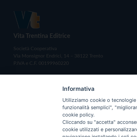
Vita Trentina Editrice
Società Cooperativa
Via Monsignor Endrici, 14 – 38122 Trento
P.IVA e C.F. 00199960220
Informativa
Utilizziamo cookie o tecnologie s
funzionalità semplici", "miglior
cookie policy.
Cliccando su "accetta" acconsent
Copyright © 2019 - Tutti i diritti riservati - Vita
cookie utilizzati e personalizza
navigazione installando i soli co