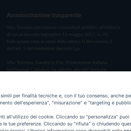
Amministrazione trasparente
Vita Trentina percepisce i contributi pubblici all'editoria
di cui al decreto legislativo 15 maggio 2017, n. 70.
Indicazione resa ai sensi della lettera f) del comma 2
dell'art. 5 del medesimo decreto Lgs.
Vita Trentina, tramite la Fisc (Federazione Italiana
Settimanali Cattolici), ha aderito allo IAP (Istituto
dell'Autodisciplina Pubblicitaria) accettando il Codice di
Autodisciplina della Comunicazione Commerciale
imili per finalità tecniche e, con il tuo consenso, anche per 
Privacy Policy
Cookie Policy
amento dell'esperienza", "misurazione" e "targeting e pubbli
i all'utilizzo dei cookie. Cliccando su "personalizza" puoi
 Trentina Editrice
re le tue preferenze. Cliccando su "rifiuta" o chiudendo que
okie tecnici. Ulteriori informazioni sono disponibili nella
coo