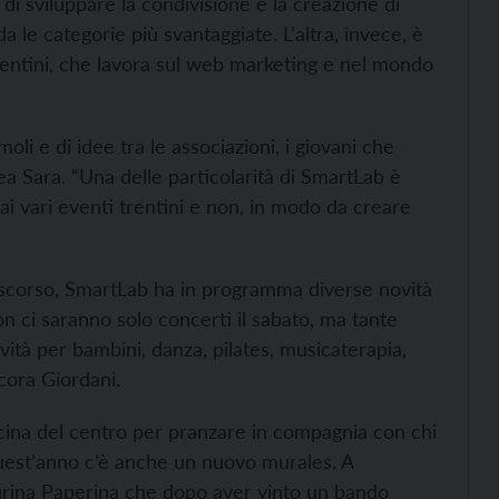
di sviluppare la condivisione e la creazione di
le categorie più svantaggiate. L’altra, invece, è
rentini, che lavora sul web marketing e nel mondo
oli e di idee tra le associazioni, i giovani che
ea Sara. “Una delle particolarità di SmartLab è
ai vari eventi trentini e non, in modo da creare
rascorso, SmartLab ha in programma diverse novità
on ci saranno solo concerti il sabato, ma tante
vità per bambini, danza, pilates, musicaterapia,
ncora Giordani.
ucina del centro per pranzare in compagnia con chi
quest’anno c’è anche un nuovo murales. A
 Laurina Paperina che dopo aver vinto un bando