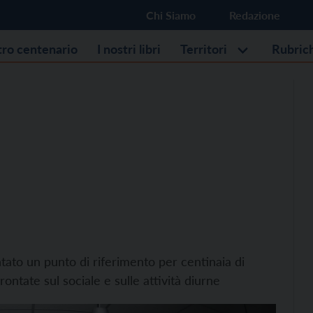
Chi Siamo
Redazione
stro centenario
I nostri libri
Territori
Rubric
tato un punto di riferimento per centinaia di
rontate sul sociale e sulle attività diurne