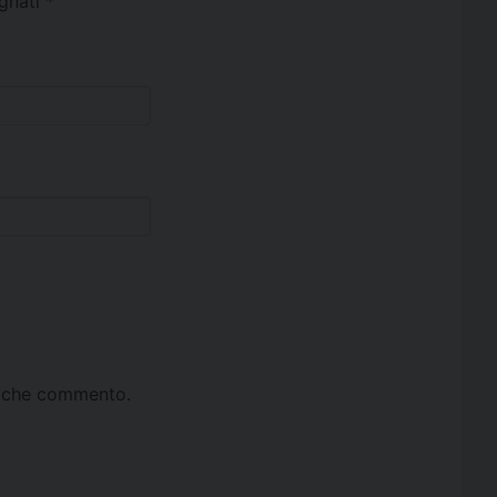
egnati
*
ta che commento.