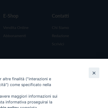
E-Shop
Contatti
Vendita Online
Chi Siamo
Abbonamenti
Redazione
Scrivici
altre finalità ("interazioni e
cità") come specificato nella
 avere maggiori informazioni sui
sta informativa proseguirai la
kie policy
completa.