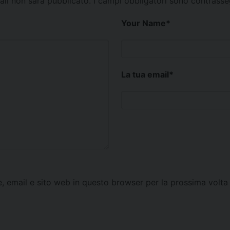
mail non sarà pubblicato.
I campi obbligatori sono contrass
Your Name
*
La tua email
*
e, email e sito web in questo browser per la prossima vol