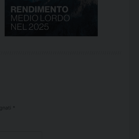
egnati
*