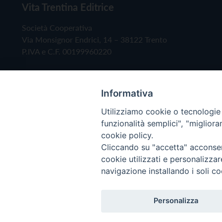
Vita Trentina Editrice
Società Cooperativa
Via Monsignor Endrici, 14 – 38122 Trento
P.IVA e C.F. 00199960220
Informativa
Utilizziamo cookie o tecnologie s
funzionalità semplici", "miglior
cookie policy.
Cliccando su "accetta" acconsent
Copyright © 2019 - Tutti i diritti riservati - Vita
cookie utilizzati e personalizza
navigazione installando i soli co
Privacy Policy
Personalizza