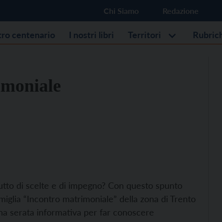
Chi Siamo
Redazione
stro centenario
I nostri libri
Territori
Rubric
imoniale
frutto di scelte e di impegno? Con questo spunto
amiglia “Incontro matrimoniale” della zona di Trento
 una serata informativa per far conoscere