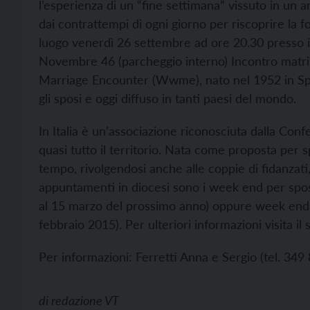
l’esperienza di un “fine settimana” vissuto in un 
dai contrattempi di ogni giorno per riscoprire la fo
luogo venerdì 26 settembre ad ore 20.30 presso i
Novembre 46 (parcheggio interno) Incontro matrim
Marriage Encounter (Wwme), nato nel 1952 in Spagn
gli sposi e oggi diffuso in tanti paesi del mondo.
In Italia è un’associazione riconosciuta dalla Con
quasi tutto il territorio. Nata come proposta per spo
tempo, rivolgendosi anche alle coppie di fidanzati, a
appuntamenti in diocesi sono i week end per spo
al 15 marzo del prossimo anno) oppure week end pe
febbraio 2015). Per ulteriori informazioni visita il 
Per informazioni: Ferretti Anna e Sergio (tel. 34
di
redazione VT