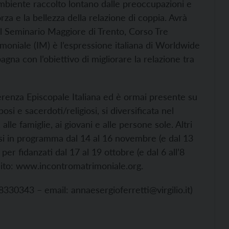
ambiente raccolto lontano dalle preoccupazioni e
rza e la bellezza della relazione di coppia. Avrà
l Seminario Maggiore di Trento, Corso Tre
oniale (IM) è l’espressione italiana di Worldwide
a con l’obiettivo di migliorare la relazione tra
ferenza Episcopale Italiana ed è ormai presente su
si e sacerdoti/religiosi, si diversificata nel
lle famiglie, ai giovani e alle persone sole. Altri
si in programma dal 14 al 16 novembre (e dal 13
r fidanzati dal 17 al 19 ottobre (e dal 6 all’8
sito:
www.incontromatrimoniale.org
.
9 8330343 – email:
annaesergioferretti@virgilio.it
)