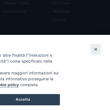
Vendita Online
Chi Siamo
Abbonamenti
Redazione
Scrivici
altre finalità ("interazioni e
cità") come specificato nella
 avere maggiori informazioni sui
sta informativa proseguirai la
kie policy
completa.
Torna all'inizio
Accetta