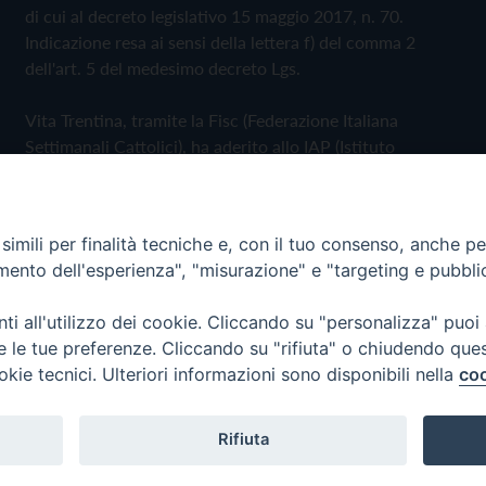
di cui al decreto legislativo 15 maggio 2017, n. 70.
Indicazione resa ai sensi della lettera f) del comma 2
dell'art. 5 del medesimo decreto Lgs.
Vita Trentina, tramite la Fisc (Federazione Italiana
Settimanali Cattolici), ha aderito allo IAP (Istituto
dell'Autodisciplina Pubblicitaria) accettando il Codice di
Autodisciplina della Comunicazione Commerciale
imili per finalità tecniche e, con il tuo consenso, anche per 
Privacy Policy
Cookie Policy
amento dell'esperienza", "misurazione" e "targeting e pubbli
i all'utilizzo dei cookie. Cliccando su "personalizza" puoi
 Trentina Editrice
re le tue preferenze. Cliccando su "rifiuta" o chiudendo que
okie tecnici. Ulteriori informazioni sono disponibili nella
coo
Rifiuta