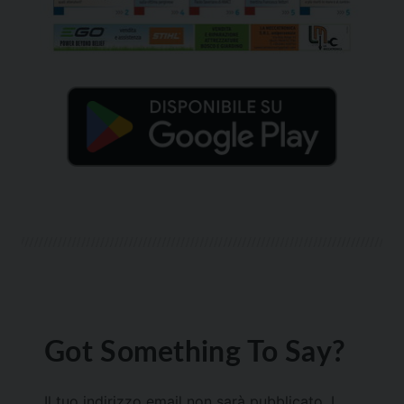
Got Something To Say?
Il tuo indirizzo email non sarà pubblicato.
I