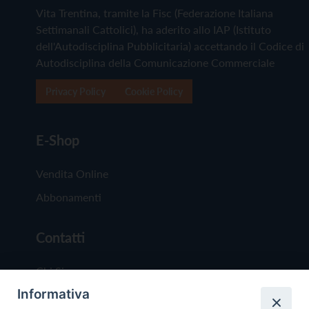
Vita Trentina, tramite la Fisc (Federazione Italiana
Settimanali Cattolici), ha aderito allo IAP (Istituto
dell'Autodisciplina Pubblicitaria) accettando il Codice di
Autodisciplina della Comunicazione Commerciale
Privacy Policy
Cookie Policy
E-Shop
Vendita Online
Abbonamenti
Contatti
Chi Siamo
Informativa
Redazione