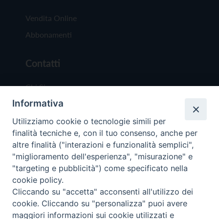
Vendita Online
Abbonamenti
Contatti
Chi Siamo
Informativa
Redazione
Scrivici
Utilizziamo cookie o tecnologie simili per
finalità tecniche e, con il tuo consenso, anche per
altre finalità ("interazioni e funzionalità semplici",
"miglioramento dell'esperienza", "misurazione" e
"targeting e pubblicità") come specificato nella
cookie policy.
Copyright © 2019 - Tutti i diritti riservati - Vit
Cliccando su "accetta" acconsenti all'utilizzo dei
Trentina Editrice
cookie. Cliccando su "personalizza" puoi avere
maggiori informazioni sui cookie utilizzati e