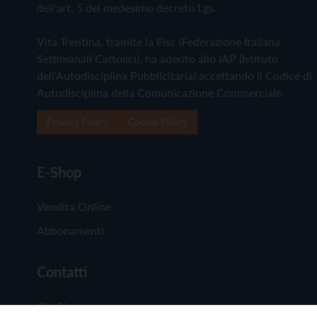
dell'art. 5 del medesimo decreto Lgs.
Vita Trentina, tramite la Fisc (Federazione Italiana
Settimanali Cattolici), ha aderito allo IAP (Istituto
dell'Autodisciplina Pubblicitaria) accettando il Codice di
Autodisciplina della Comunicazione Commerciale
Privacy Policy
Cookie Policy
E-Shop
Vendita Online
Abbonamenti
Contatti
Chi Siamo