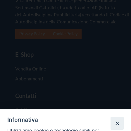
Vita Trentina, tramite la Fisc (Federazione Italiana
Settimanali Cattolici), ha aderito allo IAP (Istituto
dell'Autodisciplina Pubblicitaria) accettando il Codice di
Autodisciplina della Comunicazione Commerciale
Privacy Policy
Cookie Policy
E-Shop
Vendita Online
Abbonamenti
Contatti
Chi Siamo
Informativa
Redazione
Scrivici
Utilizziamo cookie o tecnologie simili per