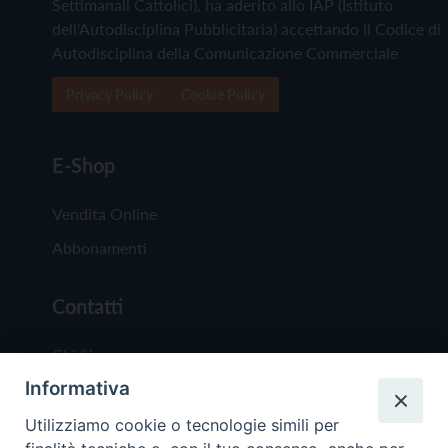
Settimanali Cattolici), ha aderito allo IAP (Istituto
dell'Autodisciplina Pubblicitaria) accettando il Codice di
Autodisciplina della Comunicazione Commerciale
Privacy Policy
Cookie Policy
E-Shop
Vendita Online
Abbonamenti
Contatti
Chi Siamo
Informativa
Redazione
Scrivici
Utilizziamo cookie o tecnologie simili per