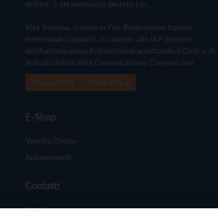
dell'art. 5 del medesimo decreto Lgs.
Vita Trentina, tramite la Fisc (Federazione Italiana
Settimanali Cattolici), ha aderito allo IAP (Istituto
dell'Autodisciplina Pubblicitaria) accettando il Codice di
Autodisciplina della Comunicazione Commerciale
Privacy Policy
Cookie Policy
E-Shop
Vendita Online
Abbonamenti
Contatti
Chi Siamo