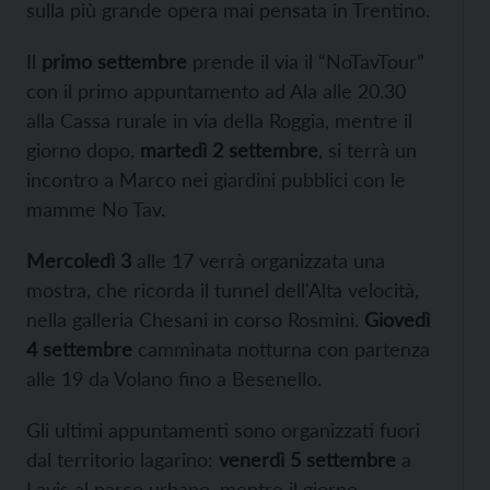
sulla più grande opera mai pensata in Trentino.
Il
primo settembre
prende il via il “NoTavTour”
con il primo appuntamento ad Ala alle 20.30
alla Cassa rurale in via della Roggia, mentre il
giorno dopo,
martedì 2 settembre
, si terrà un
incontro a Marco nei giardini pubblici con le
mamme No Tav.
Mercoledì 3
alle 17 verrà organizzata una
mostra, che ricorda il tunnel dell'Alta velocità,
nella galleria Chesani in corso Rosmini.
Giovedì
4 settembre
camminata notturna con partenza
alle 19 da Volano fino a Besenello.
Gli ultimi appuntamenti sono organizzati fuori
dal territorio lagarino:
venerdì 5 settembre
a
Lavis al parco urbano, mentre il giorno