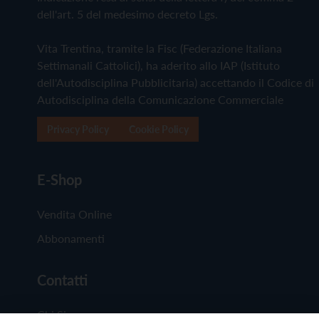
dell'art. 5 del medesimo decreto Lgs.
Vita Trentina, tramite la Fisc (Federazione Italiana
Settimanali Cattolici), ha aderito allo IAP (Istituto
dell'Autodisciplina Pubblicitaria) accettando il Codice di
Autodisciplina della Comunicazione Commerciale
Privacy Policy
Cookie Policy
E-Shop
Vendita Online
Abbonamenti
Contatti
Chi Siamo