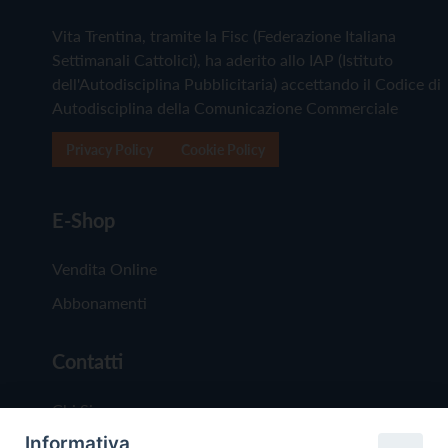
Vita Trentina, tramite la Fisc (Federazione Italiana
Settimanali Cattolici), ha aderito allo IAP (Istituto
dell'Autodisciplina Pubblicitaria) accettando il Codice di
Autodisciplina della Comunicazione Commerciale
Privacy Policy
Cookie Policy
E-Shop
Vendita Online
Abbonamenti
Contatti
Chi Siamo
Informativa
Redazione