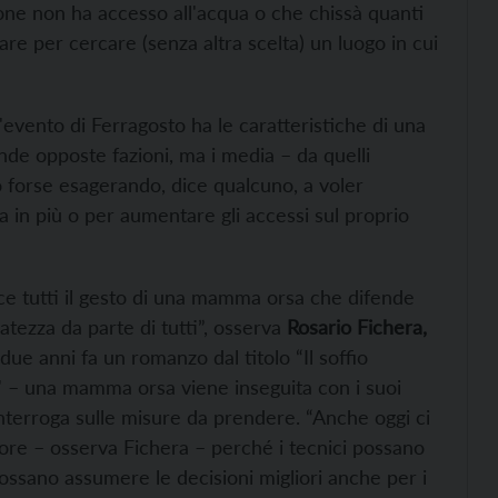
sone non ha accesso all'acqua o che chissà quanti
are per cercare (senza altra scelta) un luogo in cui
vento di Ferragosto ha le caratteristiche di una
nde opposte fazioni, ma i media – da quelli
o forse esagerando, dice qualcuno, a voler
a in più o per aumentare gli accessi sul proprio
sce tutti il gesto di una mamma orsa che difende
tezza da parte di tutti”, osserva
Rosario Fichera,
 due anni fa un romanzo dal titolo “Il soffio
po' – una mamma orsa viene inseguita con i suoi
nterroga sulle misure da prendere. “Anche oggi ci
sore – osserva Fichera – perché i tecnici possano
ossano assumere le decisioni migliori anche per i