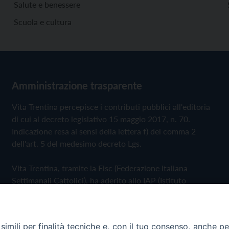
Salute e benessere
Scuola e cultura
Amministrazione trasparente
Vita Trentina percepisce i contributi pubblici all'editoria
di cui al decreto legislativo 15 maggio 2017, n. 70.
Indicazione resa ai sensi della lettera f) del comma 2
dell'art. 5 del medesimo decreto Lgs.
Vita Trentina, tramite la Fisc (Federazione Italiana
Settimanali Cattolici), ha aderito allo IAP (Istituto
dell'Autodisciplina Pubblicitaria) accettando il Codice di
Autodisciplina della Comunicazione Commerciale
imili per finalità tecniche e, con il tuo consenso, anche per 
Privacy Policy
Cookie Policy