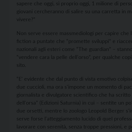
sapere che oggi, sì proprio oggi, 1 milione di per
giovani cercheranno di salire su una carretta in m
vivere?”
Non serve essere massmediologi per capire che l'e
fiction a puntate che “promette sviluppi” e riacce
nazionali agli esteri come “The guardian” – stann
“vendere cara la pelle dell'orso”, per qualche copi
sito.
“E' evidente che dal punto di vista emotivo colpi
due cuccioli, ma ora s'impone un momento di paca
giornalista e divulgatore scientifico che ha scritto
dell'orsa” (Edizioni Saturnia) in cui – sentite un 
due orsetti, mentre lo zoologo Leopold Berger s'i
serve forse l'atteggiamento lucido di quel profes
lavorare con serenità, senza troppe pressioni, e p