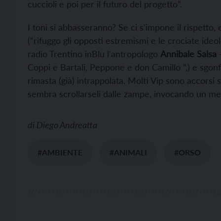
cuccioli e poi per il futuro del progetto”.
I toni si abbasseranno? Se ci s'impone il rispetto, 
(“rifuggo gli opposti estremismi e le crociate ideo
radio Trentino inBlu l'antropologo
Annibale Salsa
–
Coppi e Bartali, Peppone e don Camillo ”,) e sgonfi
rimasta (già) intrappolata. Molti Vip sono accorsi 
sembra scrollarseli dalle zampe, invocando un mer
di
Diego Andreatta
#AMBIENTE
#ANIMALI
#ORSO