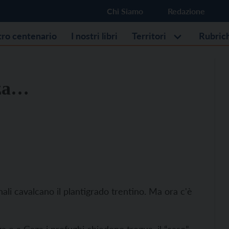
Chi Siamo
Redazione
stro centenario
I nostri libri
Territori
Rubric
iza…
nali cavalcano il plantigrado trentino. Ma ora c'è