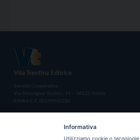
Vita Trentina Editrice
Società Cooperativa
Via Monsignor Endrici, 14 – 38122 Trento
P.IVA e C.F. 00199960220
Informativa
Utilizziamo cookie o tecnologie s