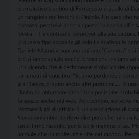
Mentre in Iraq si uccidono donne e bambini in fug
giornalistico trentino di Ferragosto è quello di Da
un fungaiolo nei boschi di Pinzolo. Un caso che n
distanza, perché è ancora aperta “la caccia all'or
media – fra contrari e favorevoli alla sua cattura
di questo tipo accende gli animi e scatena le penne
Daniele Maturi è soprannominato “Carnera” e si è 
ore si fanno spazio anche le voci che invitano ad a
una vicenda che è certamente simbolica del rapp
parametri di equilibro. “Stiamo perdendo il senso
alla Daniza, ci sono anche altri problemi….” è una 
l'invito ad abbassare i toni. Una posizione probab
fa spazio anche nel web. Ad esempio, scriveva m
Bozzarelli, già direttrice di un'associazione di c
#iostoconlambiente devo dire però che mi suscita
tante firme raccolte per la bella mamma orsa.. Mol
animale che da molte altre vite nel mondo.. Perch