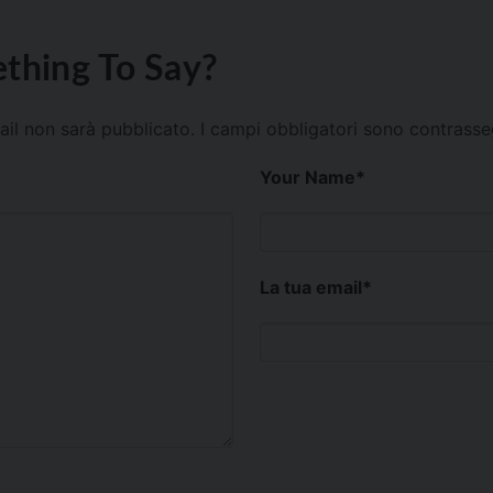
thing To Say?
mail non sarà pubblicato.
I campi obbligatori sono contrass
Your Name
*
La tua email
*