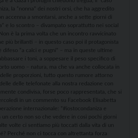
a e a Gaza i profughi chiedono tregua, il “caso”
niza, la “nonna” dei nostri orsi, che ha aggredito
on accenna a smontarsi, anche a sette giorni di
sa” e lo scontro – divampato soprattutto nei social
. Non è la prima volta che un incontro ravvicinato
 più brillanti – in questo caso poi il protagonista
difeso “a calci e pugni” – ma in queste ultime
bbassare i toni, a soppesare il peso specifico di
orto uomo – natura, ma che va anche collocata in
 delle proporzioni, tutto questo rumore attorno
delle delle telefonate alla nostra redazione con
ilmente condivisa, forse poco rappresentata, che si
ercoledì in un commento su Facebook Elisabetta
ooperazione internazionale: “#iostocondaniza e
 un certo non so che vedere in così pochi giorni
te volte ci sentiamo più toccati dalla vita di un
é? Perché non ci tocca con altrettanta forza