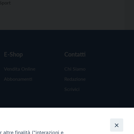
Sport
E-Shop
Contatti
Vendita Online
Chi Siamo
Abbonamenti
Redazione
Scrivici
altre finalità ("interazioni e