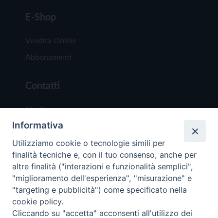
E-Shop
Vendita Online
Abbonamenti
Contatti
Chi Siamo
Informativa
Redazione
Scrivici
Utilizziamo cookie o tecnologie simili per
finalità tecniche e, con il tuo consenso, anche per
altre finalità ("interazioni e funzionalità semplici",
"miglioramento dell'esperienza", "misurazione" e
"targeting e pubblicità") come specificato nella
cookie policy.
Copyright © 2019 - Tutti i diritti riservati - Vit
Cliccando su "accetta" acconsenti all'utilizzo dei