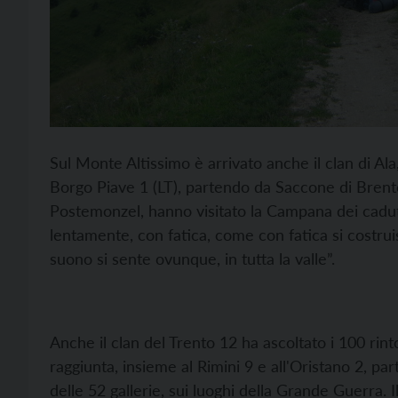
Sul Monte Altissimo è arrivato anche il clan di Ala
Borgo Piave 1 (LT), partendo da Saccone di Brent
Postemonzel, hanno visitato la Campana dei caduti
lentamente, con fatica, come con fatica si costru
suono si sente ovunque, in tutta la valle”.
Anche il clan del Trento 12 ha ascoltato i 100 rin
raggiunta, insieme al Rimini 9 e all'Oristano 2, pa
delle 52 gallerie, sui luoghi della Grande Guerra.