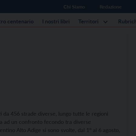
Chi Siamo
Redazione
stro centenario
I nostri libri
Territori
Rubric
i da 456 strade diverse, lungo tutte le regioni
ta ad un confronto fecondo tra diverse
entino Alto Adige si sono svolte, dal 1° al 6 agosto,