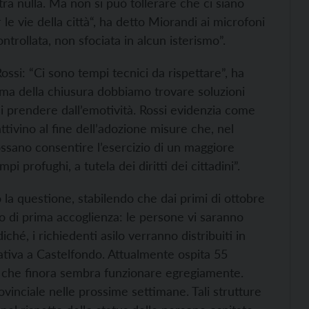
ra nulla. Ma non si può tollerare che ci siano
 le vie della città“, ha detto Miorandi ai microfoni
ntrollata, non sfociata in alcun isterismo”.
ossi: “Ci sono tempi tecnici da rispettare”, ha
ima della chiusura dobbiamo trovare soluzioni
rsi prendere dall’emotività. Rossi evidenzia come
ttivino al fine dell’adozione misure che, nel
 possano consentire l’esercizio di un maggiore
i profughi, a tutela dei diritti dei cittadini”.
o la questione, stabilendo che dai primi di ottobre
ro di prima accoglienza: le persone vi saranno
ché, i richiedenti asilo verranno distribuiti in
rativa a Castelfondo. Attualmente ospita 55
 che finora sembra funzionare egregiamente.
ovinciale nelle prossime settimane. Tali strutture