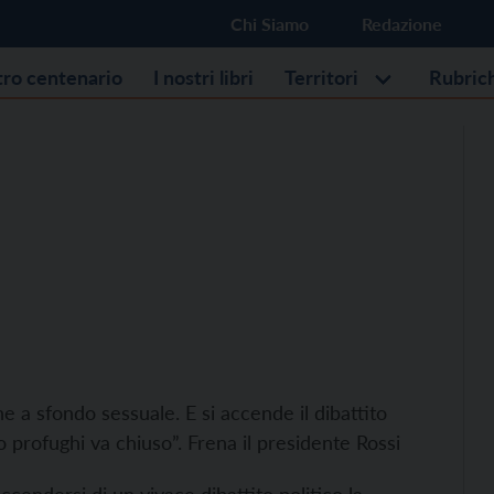
Chi Siamo
Redazione
stro centenario
I nostri libri
Territori
Rubric
e a sfondo sessuale. E si accende il dibattito
ro profughi va chiuso”. Frena il presidente Rossi