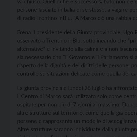
va chiuso. Quello che è successo sabato non c’ent
persone lasciate in balia di se stesse, a vagare per
di radio Trentino inBlu. “A Marco c’è una rabbia co
Frena il presidente della Giunta provinciale, Ugo R
osservato a Trentino inBlu, sottolineando che “pr
alternative” e invitando alla calma e a non lascia
sia necessario che “il Governo e il Parlamento si a
rispetto della dignità e dei diritti delle persone,
controllo su situazioni delicate come quella dei camp
La giunta provinciale lunedì 28 luglio ha affrontat
il Centro di Marco sarà utilizzato solo come cent
ospitate per non più di 7 giorni al massimo. Dopodi
altre strutture sul territorio, come quella già ope
persone e rappresenta un modello di accoglienza
Altre strutture saranno individuate dalla giunta pr