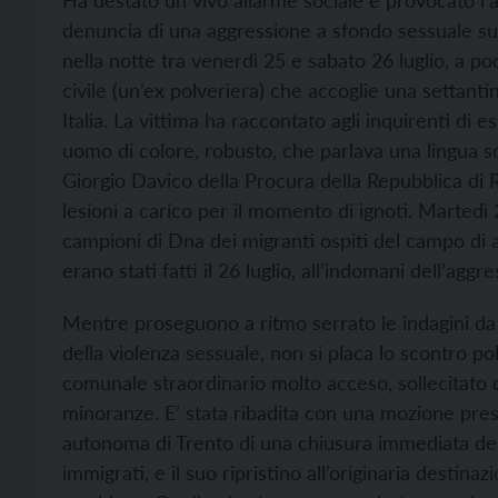
Ha destato un vivo allarme sociale e provocato l’ac
denuncia di una aggressione a sfondo sessuale s
nella notte tra venerdì 25 e sabato 26 luglio, a p
civile (un’ex polveriera) che accoglie una settantin
Italia. La vittima ha raccontato agli inquirenti di
uomo di colore, robusto, che parlava una lingua sc
Giorgio Davico della Procura della Repubblica di R
lesioni a carico per il momento di ignoti. Martedì 2
campioni di Dna dei migranti ospiti del campo di ac
erano stati fatti il 26 luglio, all’indomani dell’aggr
Mentre proseguono a ritmo serrato le indagini da pa
della violenza sessuale, non si placa lo scontro po
comunale straordinario molto acceso, sollecitato 
minoranze. E’ stata ribadita con una mozione prese
autonoma di Trento di una chiusura immediata del
immigrati, e il suo ripristino all’originaria destina