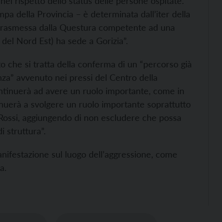
l rispetto dello status delle persone ospitate.
 della Provincia – è determinata dall’iter della
 trasmessa dalla Questura competente ad una
 del Nord Est) ha sede a Gorizia”.
ato che si tratta della conferma di un “percorso già
nza” avvenuto nei pressi del Centro della
ontinuerà ad avere un ruolo importante, come in
ntinuerà a svolgere un ruolo importante soprattutto
 Rossi, aggiungendo di non escludere che possa
 struttura”.
nifestazione sul luogo dell’aggressione, come
a.