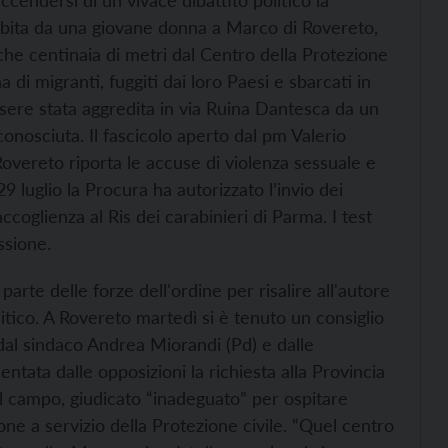
cendersi di un vivace dibattito politico la
ubita da una giovane donna a Marco di Rovereto,
oche centinaia di metri dal Centro della Protezione
a di migranti, fuggiti dai loro Paesi e sbarcati in
 essere stata aggredita in via Ruina Dantesca da un
onosciuta. Il fascicolo aperto dal pm Valerio
overeto riporta le accuse di violenza sessuale e
9 luglio la Procura ha autorizzato l’invio dei
coglienza al Ris dei carabinieri di Parma. I test
essione.
rte delle forze dell'ordine per risalire all'autore
litico. A Rovereto martedì si è tenuto un consiglio
dal sindaco Andrea Miorandi (Pd) e dalle
ntata dalle opposizioni la richiesta alla Provincia
 campo, giudicato “inadeguato” per ospitare
zione a servizio della Protezione civile. “Quel centro