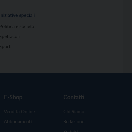
Iniziative speciali
Politica e società
Spettacoli
Sport
E-Shop
Contatti
Vendita Online
Chi Siamo
Abbonamenti
Redazione
Scrivici