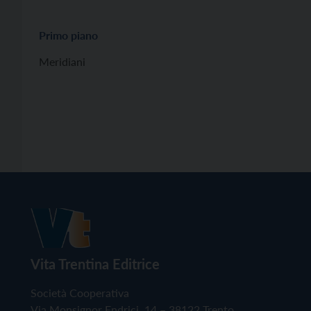
Primo piano
Meridiani
Vita Trentina Editrice
Società Cooperativa
Via Monsignor Endrici, 14 – 38122 Trento