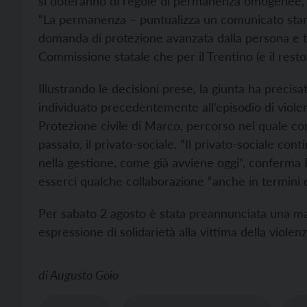
si doteranno di regole di permanenza omogenee, ne
“La permanenza – puntualizza un comunicato stampa
domanda di protezione avanzata dalla persona e
Commissione statale che per il Trentino (e il resto
Illustrando le decisioni prese, la giunta ha precis
individuato precedentemente all’episodio di viole
Protezione civile di Marco, percorso nel quale c
passato, il privato-sociale. “Il privato-sociale co
nella gestione, come già avviene oggi”, conferma
esserci qualche collaborazione “anche in termini di
Per sabato 2 agosto è stata preannunciata una ma
espressione di solidarietà alla vittima della violenz
di
Augusto Goio