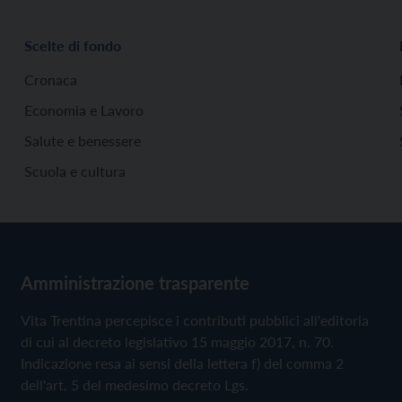
Scelte di fondo
Cronaca
Economia e Lavoro
Salute e benessere
Scuola e cultura
Amministrazione trasparente
Vita Trentina percepisce i contributi pubblici all'editoria
di cui al decreto legislativo 15 maggio 2017, n. 70.
Indicazione resa ai sensi della lettera f) del comma 2
dell'art. 5 del medesimo decreto Lgs.