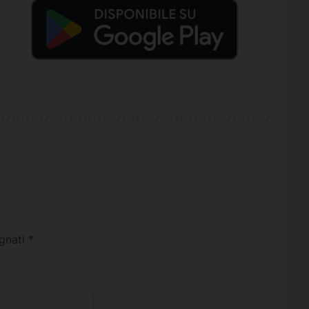
egnati
*