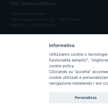
Vita Trentina Editrice
Società Cooperativa
Via Monsignor Endrici, 14 – 38122 Trento
P.IVA e C.F. 00199960220
Informativa
Utilizziamo cookie o tecnologie s
funzionalità semplici", "miglior
cookie policy.
Cliccando su "accetta" acconsent
Copyright © 2019 - Tutti i diritti riservati - Vita
cookie utilizzati e personalizza
navigazione installando i soli co
Privacy Policy
Personalizza