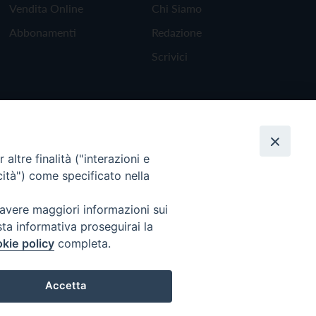
Vendita Online
Chi Siamo
Abbonamenti
Redazione
Scrivici
altre finalità ("interazioni e
cità") come specificato nella
 avere maggiori informazioni sui
sta informativa proseguirai la
kie policy
completa.
Torna all'inizio
Accetta