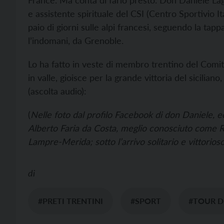
France. Ma conta di farlo presto. Don Daniele Lag
e assistente spirituale del CSI (Centro Sportivio I
paio di giorni sulle alpi francesi, seguendo la tap
l’indomani, da Grenoble.
Lo ha fatto in veste di membro trentino del Comit
in valle, gioisce per la grande vittoria del siciliano
(ascolta audio):
(
Nelle foto dal profilo Facebook di don Daniele, e
Alberto Faria da Costa, meglio conosciuto come Ru
Lampre-Merida; sotto l’arrivo
solitario e
vittorios
di
#PRETI TRENTINI
#SPORT
#TOUR D