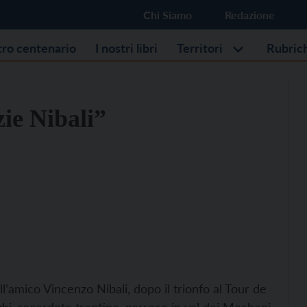
Chi Siamo
Redazione
stro centenario
I nostri libri
Territori
Rubric
ie Nibali”
’amico Vincenzo Nibali, dopo il trionfo al Tour de