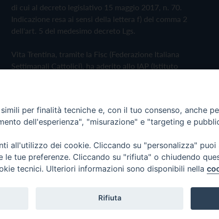
di cui al decreto legislativo 15 maggio 2017, n. 70.
Indicazione resa ai sensi della lettera f) del comma 2
dell'art. 5 del medesimo decreto Lgs.
Vita Trentina, tramite la Fisc (Federazione Italiana
Settimanali Cattolici), ha aderito allo IAP (Istituto
dell'Autodisciplina Pubblicitaria) accettando il Codice di
Autodisciplina della Comunicazione Commerciale
imili per finalità tecniche e, con il tuo consenso, anche per 
Privacy Policy
Cookie Policy
amento dell'esperienza", "misurazione" e "targeting e pubbli
i all'utilizzo dei cookie. Cliccando su "personalizza" puoi
 Trentina Editrice
re le tue preferenze. Cliccando su "rifiuta" o chiudendo que
okie tecnici. Ulteriori informazioni sono disponibili nella
coo
Rifiuta