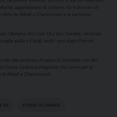
hi, sacerdote trentino, parroco in val dei Mocheni
taliano), appassionato di ciclismo, ha trascorso un
pa vinta da Nibali a Chamrousse e la partenza,
ato Olimpico del Coni. Ora don Daniele, rientrato
, maglia gialla a Parigi, sedici anni dopo Pantani
ccolo alla partenza di tappa di Grenoble con Rui
i Costa, ciclista portoghese che corre per la
o di Nibali a Chamrousse
)
E FR
#TOUR DE FRANCE