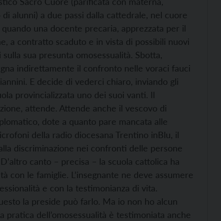
lastico Sacro Cuore (parificata con materna,
 di alunni) a due passi dalla cattedrale, nel cuore
co quando una docente precaria, apprezzata per il
, a contratto scaduto e in vista di possibili nuovi
ci sulla sua presunta omosessualità. Sbotta,
gna indirettamente il confronto nelle voraci fauci
iannini. E decide di vederci chiaro, inviando gli
la provincializzata uno dei suoi vanti. Il
zione, attende. Attende anche il vescovo di
iplomatico, dote a quanto pare mancata alle
crofoni della radio diocesana Trentino inBlu, il
lla discriminazione nei confronti delle persone
’altro canto – precisa – la scuola cattolica ha
lità con le famiglie. L’insegnante ne deve assumere
essionalità e con la testimonianza di vita.
uesto la preside può farlo. Ma io non ho alcun
a pratica dell’omosessualità è testimoniata anche