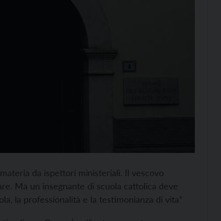
materia da ispettori ministeriali. Il vescovo
are. Ma un insegnante di scuola cattolica deve
a, la professionalità e la testimonianza di vita”