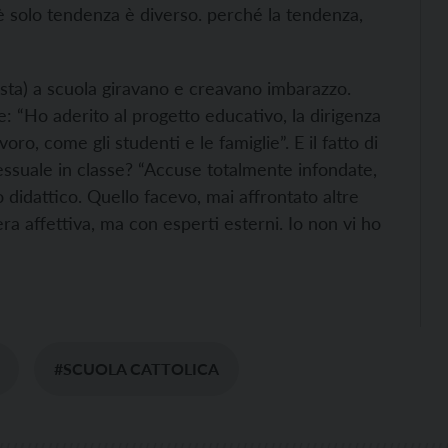
è solo tendenza è diverso. perché la tendenza,
ista) a scuola giravano e creavano imbarazzo.
ce: “Ho aderito al progetto educativo, la dirigenza
ro, come gli studenti e le famiglie”. E il fatto di
sessuale in classe? “Accuse totalmente infondate,
 didattico. Quello facevo, mai affrontato altre
era affettiva, ma con esperti esterni. Io non vi ho
#SCUOLA CATTOLICA