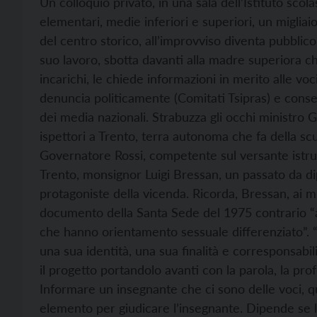
Un colloquio privato, in una sala dell’Istituto sco
elementari, medie inferiori e superiori, un migliaio
del centro storico, all’improvviso diventa pubbli
suo lavoro, sbotta davanti alla madre superiora che
incarichi, le chiede informazioni in merito alle vo
denuncia politicamente (Comitati Tsipras) e conse
dei media nazionali. Strabuzza gli occhi ministro G
ispettori a Trento, terra autonoma che fa della scuo
Governatore Rossi, competente sul versante istru
Trento, monsignor Luigi Bressan, un passato da d
protagoniste della vicenda. Ricorda, Bressan, ai mi
documento della Santa Sede del 1975 contrario “a
che hanno orientamento sessuale differenziato”. “D
una sua identità, una sua finalità e corresponsabi
il progetto portandolo avanti con la parola, la prof
Informare un insegnante che ci sono delle voci, q
elemento per giudicare l’insegnante. Dipende se l