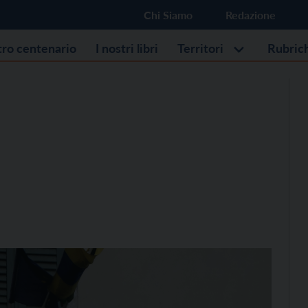
Chi Siamo
Redazione
stro centenario
I nostri libri
Territori
Rubric