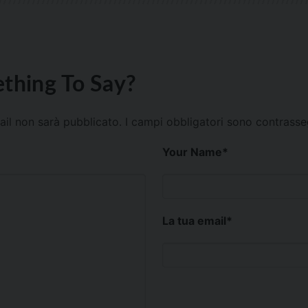
thing To Say?
mail non sarà pubblicato.
I campi obbligatori sono contrass
Your Name
*
La tua email
*