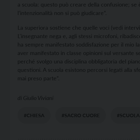
a scuola: questo può creare della confusione; se 
l’intenzionalità non si può giudicare”.
La superiora sostiene che quelle voci (vedi interv
L'insegnante nega e, agli stessi microfoni, ribadis
ha sempre manifestato soddisfazione per il mio lavo
aver manifestato in classe opinioni sul versante 
perché svolgo una disciplina obbligatoria del piano
questioni. A scuola esistono percorsi legati alla sf
mai preso parte”.
di
Giulio Viviani
#CHIESA
#SACRO CUORE
#SCUOLA