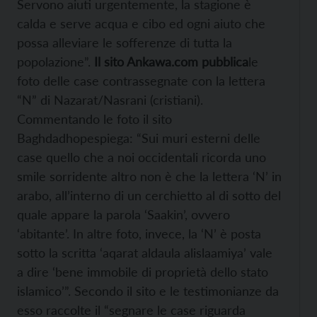
Servono aiuti urgentemente, la stagione è
calda e serve acqua e cibo ed ogni aiuto che
possa alleviare le sofferenze di tutta la
popolazione”.
Il sito Ankawa.com pubblica
le
foto delle case contrassegnate con la lettera
“N” di Nazarat/Nasrani (cristiani).
Commentando le foto il sito
Baghdadhopespiega: “Sui muri esterni delle
case quello che a noi occidentali ricorda uno
smile sorridente altro non è che la lettera ‘N’ in
arabo, all’interno di un cerchietto al di sotto del
quale appare la parola ‘Saakin’, ovvero
‘abitante’. In altre foto, invece, la ‘N’ è posta
sotto la scritta ‘aqarat aldaula alislaamiya’ vale
a dire ‘bene immobile di proprietà dello stato
islamico’”. Secondo il sito e le testimonianze da
esso raccolte il “segnare le case riguarda