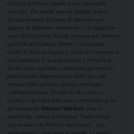
cristiani di Mosul. Quelle vuote sono tutte
requisite. Per quelle ancora abitate, ai loro
occupanti viene intimato di abbandonarle,
oppure di diventare musulmani o di pagare la
tassa di protezione, la jizia, prevista dal dhimma
(patto di protezione). Anche il vescovado
caldeo è stato occupato e sopra ora sventola la
loro bandiera” È quanto accade a Mosul e in
alcune zone irachene controllate dai miliziani
jihadisti dello Stato Islamico dell’Iraq e del
Levante (Isil), nell’area del neo costituito
Califfato Islamico. Un giro di vite contro i
cristiani e gli sciiti della zona confermato al Sir
da monsignor
Shlemon Warduni
, vicario
patriarcale caldeo di Baghdad. “Sono notizie
che arrivano da Mosul e purtroppo – dice
amareggiato – non sono le uniche. Ci risulta