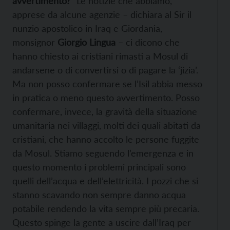
avvertimento?
“Le notizie che abbiamo,
apprese da alcune agenzie – dichiara al Sir il
nunzio apostolico in Iraq e Giordania,
monsignor
Giorgio Lingua
– ci dicono che
hanno chiesto ai cristiani rimasti a Mosul di
andarsene o di convertirsi o di pagare la ‘jizia’.
Ma non posso confermare se l’Isil abbia messo
in pratica o meno questo avvertimento. Posso
confermare, invece, la gravità della situazione
umanitaria nei villaggi, molti dei quali abitati da
cristiani, che hanno accolto le persone fuggite
da Mosul. Stiamo seguendo l’emergenza e in
questo momento i problemi principali sono
quelli dell’acqua e dell’elettricità. I pozzi che si
stanno scavando non sempre danno acqua
potabile rendendo la vita sempre più precaria.
Questo spinge la gente a uscire dall’Iraq per