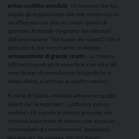
primo conflitto mondiale
. Un numero che ha
stupito gli organizzatori che non credevano in
un’affluenza così alta nel primo giorno di
apertura. Notevole l’impegno dei volontari
dell’associazione “Sul fronte dei ricordi” che in
poco più di due mesi hanno realizzato
un’esposizione di grande respir
o. La mostra,
500 metri quadrati di superficie con oltre 60
metri lineari di pannellature fotografiche e
didascaliche, si articola in quattro sezioni.
Si parla di Galizia, rivissuta attraverso quadri
dipinti dai “kriegsmaler”, i pittori di guerra
austriaci. Di seguito la mostra propone una
tortuosa esperienza di trincea, con accurate
ricostruzioni di camminamenti, postazioni,
diorami per far rivivere allo spettatore