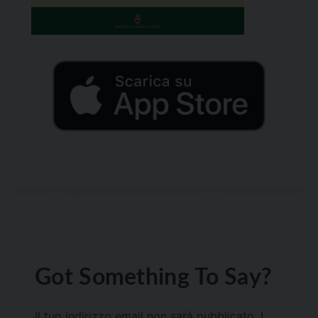
Got Something To Say?
Il tuo indirizzo email non sarà pubblicato.
I