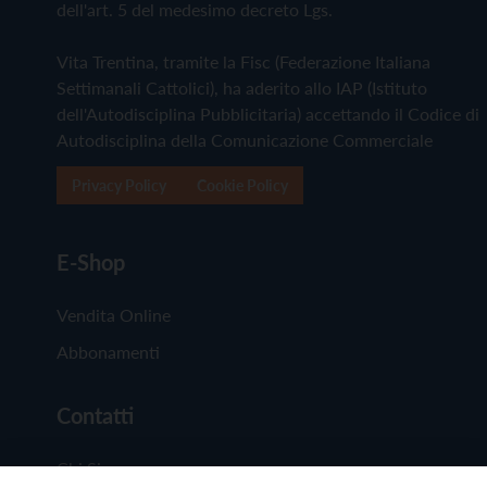
dell'art. 5 del medesimo decreto Lgs.
Vita Trentina, tramite la Fisc (Federazione Italiana
Settimanali Cattolici), ha aderito allo IAP (Istituto
dell'Autodisciplina Pubblicitaria) accettando il Codice di
Autodisciplina della Comunicazione Commerciale
Privacy Policy
Cookie Policy
E-Shop
Vendita Online
Abbonamenti
Contatti
Chi Siamo