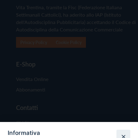
Vita Trentina, tramite la Fisc (Federazione Italiana
Settimanali Cattolici), ha aderito allo IAP (Istituto
dell'Autodisciplina Pubblicitaria) accettando il Codice di
Autodisciplina della Comunicazione Commerciale
Privacy Policy
Cookie Policy
E-Shop
Vendita Online
Abbonamenti
Contatti
Chi Siamo
Informativa
Redazione