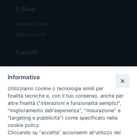
E-Shop
Vendita Online
Abbonamenti
Contatti
Chi Siamo
Informativa
Redazione
Scrivici
Utilizziamo cookie o tecnologie simili per
finalità tecniche e, con il tuo consenso, anche per
altre finalità ("interazioni e funzionalità semplici",
"miglioramento dell'esperienza", "misurazione" e
"targeting e pubblicità") come specificato nella
cookie policy.
Copyright © 2019 - Tutti i diritti riservati - Vit
Cliccando su "accetta" acconsenti all'utilizzo dei
Trentina Editrice