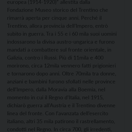
europea (1914-1920)” allestita dalla
Fondazione Museo storico del Trentino che
rimarrà aperta per cinque anni. Perché il
Trentino, allora provincia dell’Impero, entrò
subito in guerra. Tra i 55 e i 60 mila suoi uomini
indossarono la divisa austro-ungarica e furono
mandati a combattere sul fronte orientale, in
Galizia, contro i Russi. Più di 11mila e 400
morirono, circa 12mila vennero fatti prigionieri
e tornarono dopo anni. Oltre 70mila tra donne,
anziani e bambini furono sfollati nelle province
dell’Impero, dalla Moravia alla Boemia, nel
momento in cui il Regno d’Italia, nel 1915,
dichiarò guerra all’Austria e il Trentino divenne
linea del fronte. Con l‘avanzata dell’esercito
italiano, altri 35 mila patirono il rastrellamento,
condotti nel Regno. In circa 700, gli irredenti,