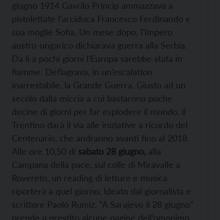
giugno 1914 Gavrilo Princip ammazzava a
pistolettate l’arciduca Francesco Ferdinando e
sua moglie Sofia. Un mese dopo, l’Impero
austro-ungarico dichiarava guerra alla Serbia.
Da lì a pochi giorni l’Europa sarebbe stata in
fiamme. Deflagrava, in un’escalation
inarrestabile, la Grande Guerra. Giusto ad un
secolo dalla miccia a cui bastarono poche
decine di giorni per far esplodere il mondo, il
Trentino darà il via alle iniziative a ricordo del
Centenario, che andranno avanti fino al 2018.
Alle ore 10,50 di
sabato 28 giugno,
alla
Campana della pace, sul colle di Miravalle a
Rovereto, un reading di letture e musica
riporterà a quel giorno. Ideato dal giornalista e
scrittore Paolo Rumiz, “A Sarajevo il 28 giugno”
prende a prestito alcune pagine dell’omonimo