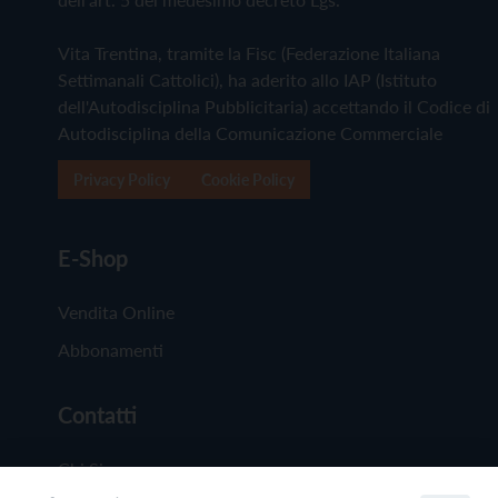
Vita Trentina, tramite la Fisc (Federazione Italiana
Settimanali Cattolici), ha aderito allo IAP (Istituto
dell'Autodisciplina Pubblicitaria) accettando il Codice di
Autodisciplina della Comunicazione Commerciale
Privacy Policy
Cookie Policy
E-Shop
Vendita Online
Abbonamenti
Contatti
Chi Siamo