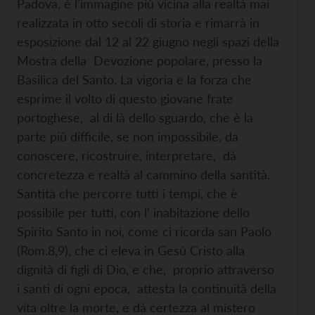
Padova, è l’immagine più vicina alla realtà mai
realizzata in otto secoli di storia e rimarrà in
esposizione dal 12 al 22 giugno negli spazi della
Mostra della Devozione popolare, presso la
Basilica del Santo. La vigoria e la forza che
esprime il volto di questo giovane frate
portoghese, al di là dello sguardo, che è la
parte più difficile, se non impossibile, da
conoscere, ricostruire, interpretare, dà
concretezza e realtà al cammino della santità.
Santità che percorre tutti i tempi, che è
possibile per tutti, con l’ inabitazione dello
Spirito Santo in noi, come ci ricorda san Paolo
(Rom.8,9), che ci eleva in Gesù Cristo alla
dignità di figli di Dio, e che, proprio attraverso
i santi di ogni epoca, attesta la continuità della
vita oltre la morte, e dà certezza al mistero