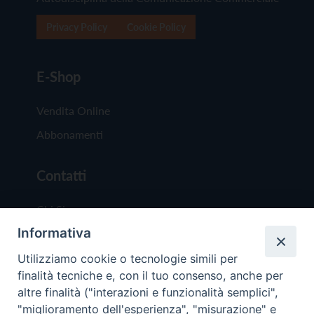
Privacy Policy
Cookie Policy
E-Shop
Vendita Online
Abbonamenti
Contatti
Chi Siamo
Informativa
Redazione
Scrivici
Utilizziamo cookie o tecnologie simili per
finalità tecniche e, con il tuo consenso, anche per
altre finalità ("interazioni e funzionalità semplici",
"miglioramento dell'esperienza", "misurazione" e